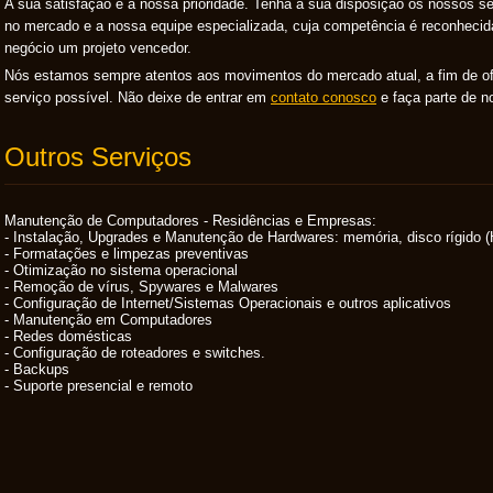
A sua satisfação é a nossa prioridade. Tenha a sua disposição os nossos s
no mercado e a nossa equipe especializada, cuja competência é reconhecid
negócio um projeto vencedor.
Nós estamos sempre atentos aos movimentos do mercado atual, a fim de of
serviço possível. Não deixe de entrar em
contato con
osco
e faça parte de n
Outros Serviços
Manutenção de Computadores - Residências e Empresas:
- Instalação, Upgrades e Manutenção de Hardwares: memória, disco rígido (
- Formatações e limpezas preventivas
- Otimização no sistema operacional
- Remoção de vírus, Spywares e Malwares
- Configuração de Internet/Sistemas Operacionais e outros aplicativos
- Manutenção em Computadores
- Redes domésticas
- Configuração de roteadores e switches.
- Backups
- Suporte presencial e remoto