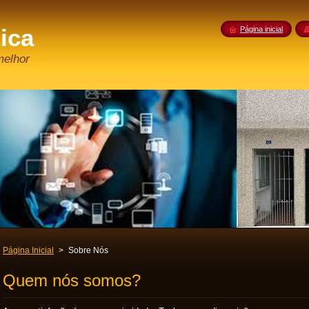
ica
Página inicial
melhor
Página Inicial
>
Sobre Nós
Quem nós somos?